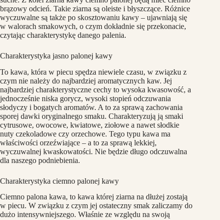
brązowy odcień. Takie ziarna są oleiste i błyszczące. Różnice
wyczuwalne są także po skosztowaniu kawy – ujawniają się
w walorach smakowych, o czym dokładnie się przekonacie,
czytając charakterystykę danego palenia.
Charakterystyka jasno palonej kawy
To kawa, która w piecu spędza niewiele czasu, w związku z
czym nie należy do najbardziej aromatycznych kaw. Jej
najbardziej charakterystyczne cechy to wysoka kwasowość, a
jednocześnie niska gorycz, wysoki stopień odczuwania
słodyczy i bogatych aromatów. A to za sprawą zachowania
sporej dawki oryginalnego smaku. Charakteryzują ją smaki
cytrusowe, owocowe, kwiatowe, ziołowe a nawet słodkie
nuty czekoladowe czy orzechowe. Tego typu kawa ma
właściwości orzeźwiające – a to za sprawą lekkiej,
wyczuwalnej kwaskowatości. Nie będzie długo odczuwalna
dla naszego podniebienia.
Charakterystyka ciemno palonej kawy
Ciemno palona kawa, to kawa której ziarna na dłużej zostają
w piecu. W związku z czym jej ostateczny smak zaliczamy do
dużo intensywniejszego. Właśnie ze względu na swoją