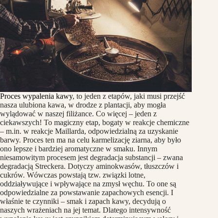
Proces wypalenia kawy
, to jeden z etapów, jaki musi przejść
nasza ulubiona kawa, w drodze z plantacji, aby mogła
wylądować w naszej filiżance. Co więcej – jeden z
ciekawszych! To magiczny etap, bogaty w reakcje chemiczne
– m.in. w reakcje Maillarda, odpowiedzialną za uzyskanie
barwy. Proces ten ma na celu karmelizację ziarna, aby było
ono lepsze i bardziej aromatyczne w smaku. Innym
niesamowitym procesem jest degradacja substancji – zwana
degradacją Streckera. Dotyczy aminokwasów, tłuszczów i
cukrów. Wówczas powstają tzw. związki lotne,
oddziaływujące i wpływające na zmysł węchu. To one są
odpowiedzialne za powstawanie zapachowych esencji. I
właśnie te czynniki – smak i zapach kawy, decydują o
naszych wrażeniach na jej temat. Dlatego intensywność