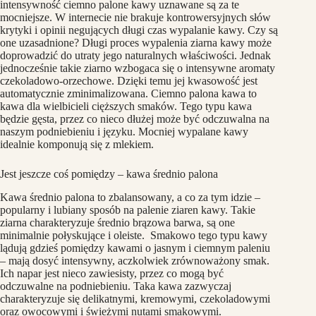
intensywność ciemno palone kawy uznawane są za te
mocniejsze. W internecie nie brakuje kontrowersyjnych słów
krytyki i opinii negujących długi czas wypalanie kawy. Czy są
one uzasadnione? Długi proces wypalenia ziarna kawy może
doprowadzić do utraty jego naturalnych właściwości. Jednak
jednocześnie takie ziarno wzbogaca się o intensywne aromaty
czekoladowo-orzechowe. Dzięki temu jej kwasowość jest
automatycznie zminimalizowana. Ciemno palona kawa to
kawa dla wielbicieli cięższych smaków. Tego typu kawa
będzie gęsta, przez co nieco dłużej może być odczuwalna na
naszym podniebieniu i języku. Mocniej wypalane kawy
idealnie komponują się z mlekiem.
Jest jeszcze coś pomiędzy – kawa średnio palona
Kawa średnio palona to zbalansowany, a co za tym idzie –
popularny i lubiany sposób na palenie ziaren kawy. Takie
ziarna charakteryzuje średnio brązowa barwa, są one
minimalnie połyskujące i oleiste. Smakowo tego typu kawy
lądują gdzieś pomiędzy kawami o jasnym i ciemnym paleniu
– mają dosyć intensywny, aczkolwiek zrównoważony smak.
Ich napar jest nieco zawiesisty, przez co mogą być
odczuwalne na podniebieniu. Taka kawa zazwyczaj
charakteryzuje się delikatnymi, kremowymi, czekoladowymi
oraz owocowymi i świeżymi nutami smakowymi.