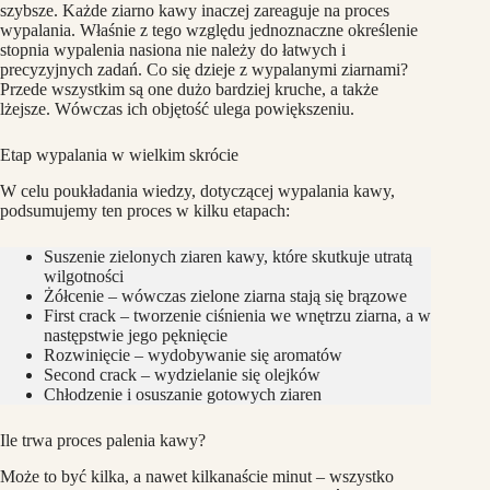
szybsze. Każde ziarno kawy inaczej zareaguje na proces
wypalania. Właśnie z tego względu jednoznaczne określenie
stopnia wypalenia nasiona nie należy do łatwych i
precyzyjnych zadań. Co się dzieje z wypalanymi ziarnami?
Przede wszystkim są one dużo bardziej kruche, a także
lżejsze. Wówczas ich objętość ulega powiększeniu.
Etap wypalania w wielkim skrócie
W celu poukładania wiedzy, dotyczącej wypalania kawy,
podsumujemy ten proces w kilku etapach:
Suszenie zielonych ziaren kawy, które skutkuje utratą
wilgotności
Żółcenie – wówczas zielone ziarna stają się brązowe
First crack – tworzenie ciśnienia we wnętrzu ziarna, a w
następstwie jego pęknięcie
Rozwinięcie – wydobywanie się aromatów
Second crack – wydzielanie się olejków
Chłodzenie i osuszanie gotowych ziaren
Ile trwa proces palenia kawy?
Może to być kilka, a nawet kilkanaście minut – wszystko