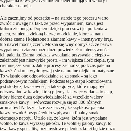
wypalenia kawy jest czynnikiem determinującym walory i
charakter napoju.
Ale zacznijmy od początku – na starcie tego procesu warto
zwrócić uwagę na fakt, że przed wypalaniem, kawa jest
koloru zielonego. Dopiero dzięki procesowi jej prażenia w
piecu, zamienia zieloną barwę w odcienie, które są nam
dobrze znane i kojarzone z ziarnem kawy – intensywny brąz,
lub nawet mocną czerń. Można się więc domyślać, że barwa
wypalonych ziaren może dużo powiedzieć o intensywności
ich palenia. Ziarna podczas wypalania przyswajają ciepło –
zależność jest niezwykle prosta – im większa ilość ciepła, tym
ciemniejsze ziarno. Jakie procesy zachodzą podczas palenia
kawy? Z ziarna wydobywają się naturalne olejki aromatyczne.
To właśnie one odpowiedzialne są za smak – są jego
podstawowym nośnikiem. Podczas tego etapu kontrolowana
jest słodycz, kwasowość, a także gorycz, które mogą być
odczuwalne w kawie, którą pijemy. Jak więc widać – to etap,
który bierze dużą odpowiedzialność za wszelkie walory
smakowe kawy – wówczas rozwija się aż 800 różnych
aromatów! Należy także zaznaczyć, że szybkość palenia
kawy również bezpośrednio wpływa na finalny smak
ciemnego napoju. Utarło się, że kawa, która jest wypalana
wolno, to kawa wyższej jakości. Te wolniej palony kawy, to
tzw. kawy speciality, przemysłowe palenie z kolei będzie dużo