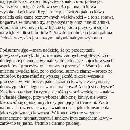
najlepsze właściwości, bogactwo smaku, oraz potencjał.
Należy zapamiętać, że kawa świeżo palona, to kawa
wysokojakościowa! Regularnie pita świeżo palona kawa
posiada całą gamę pozytywnych właściwości – a to za sprawą
bogactwa w flawonoidy, antyoksydanty oraz inne składniki.
Która z omówionych kaw będzie tą, która przyczyni się do
największej ilości profitów? Prawdopodobnie ta jasno palona.
Jednak wszystko jest naszym indywidualnym wyborem.
Podsumowując – mam nadzieję, że po przeczytaniu
powyższego artykułu już nie masz żadnych wątpliwości, co
do tego, że palenie kawy należy do jednego z najciekawszych
aspektów i procesów w kawowym przemyśle. Warto jednak
mieć na uwadze fakt, że to zielone, surowe ziarno – prosto ze
zbiorów, będzie mieć najwyższą jakość, z kolei wszelkie
procesy – w tym proces palenia ziarna kawy, przyczynia się
do uwypuklenia tego co w nich najlepsze! A co jest najlepsze?
Każdy z nas charakteryzuje się różną wrażliwością na smaki –
i właśnie dlatego, przy wyborze ulubionej kawy, nie warto
kierować się opinią innych czy panującymi trendami. Warto
natomiast poszerzać swoją świadomość – jako konsumenta i
jako wytrawnego kawosza! W końcu żyjemy w epoce
naznaczonej aromatycznym i smakowitym zapachem kawy –
zarówno tej jasno, średnio i ciemno palonej!