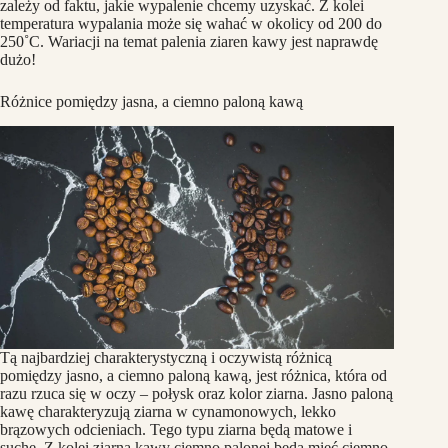
zależy od faktu, jakie wypalenie chcemy uzyskać. Z kolei
temperatura wypalania może się wahać w okolicy od 200 do
250˚C. Wariacji na temat palenia ziaren kawy jest naprawdę
dużo!
Różnice pomiędzy jasna, a ciemno paloną kawą
Tą najbardziej charakterystyczną i oczywistą różnicą
pomiędzy jasno, a ciemno paloną kawą, jest różnica, która od
razu rzuca się w oczy – połysk oraz kolor ziarna. Jasno paloną
kawę charakteryzują ziarna w cynamonowych, lekko
brązowych odcieniach. Tego typu ziarna będą matowe i
suche. Z kolei ziarna kawy ciemno palonej będą mieć ciemno