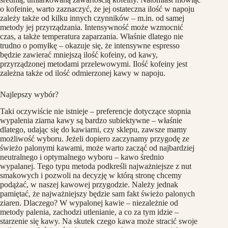
o kofeinie, warto zaznaczyć, że jej ostateczna ilość w napoju
zależy także od kilku innych czynników – m.in. od samej
metody jej przyrządzania. Intensywność może wzmocnić
czas, a także temperatura zaparzania. Właśnie dlatego nie
trudno o pomyłkę – okazuje się, że intensywne espresso
będzie zawierać mniejszą ilość kofeiny, od kawy,
przyrządzonej metodami przelewowymi. Ilość kofeiny jest
zależna także od ilość odmierzonej kawy w napoju.
Najlepszy wybór?
Taki oczywiście nie istnieje – preferencje dotyczące stopnia
wypalenia ziarna kawy są bardzo subiektywne – właśnie
dlatego, udając się do kawiarni, czy sklepu, zawsze mamy
możliwość wyboru. Jeżeli dopiero zaczynamy przygodę ze
świeżo palonymi kawami, może warto zacząć od najbardziej
neutralnego i optymalnego wyboru – kawo średnio
wypalanej. Tego typu metoda podkreśli najważniejsze z nut
smakowych i pozwoli na decyzję w którą stronę chcemy
podążać, w naszej kawowej przygodzie. Należy jednak
pamiętać, że najważniejszy będzie sam fakt świeżo palonych
ziaren. Dlaczego? W wypalonej kawie – niezależnie od
metody palenia, zachodzi utlenianie, a co za tym idzie –
starzenie się kawy. Na skutek czego kawa może stracić swoje