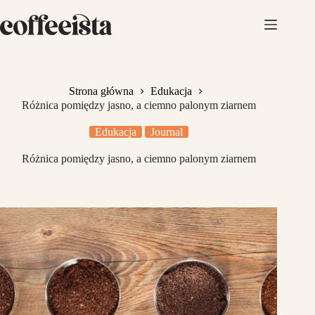
Przejdź
do
treści
Strona główna
Edukacja
Różnica pomiędzy jasno, a ciemno palonym ziarnem
Edukacja
Journal
Różnica pomiędzy jasno, a ciemno palonym ziarnem