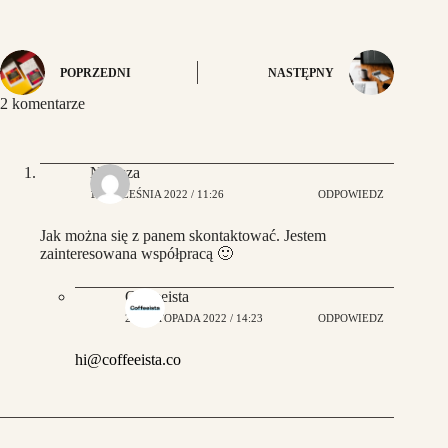
POPRZEDNI
NASTĘPNY
2 komentarze
Natasza
16 WRZEŚNIA 2022 / 11:26
ODPOWIEDZ
Jak można się z panem skontaktować. Jestem
zainteresowana współpracą 🙂
Coffeeista
27 LISTOPADA 2022 / 14:23
ODPOWIEDZ
hi@coffeeista.co