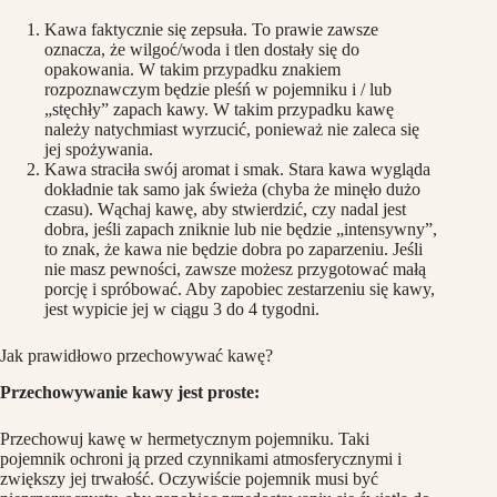
Kawa faktycznie się zepsuła. To prawie zawsze
oznacza, że wilgoć/woda i tlen dostały się do
opakowania. W takim przypadku znakiem
rozpoznawczym będzie pleśń w pojemniku i / lub
„stęchły” zapach kawy. W takim przypadku kawę
należy natychmiast wyrzucić, ponieważ nie zaleca się
jej spożywania.
Kawa straciła swój aromat i smak. Stara kawa wygląda
dokładnie tak samo jak świeża (chyba że minęło dużo
czasu). Wąchaj kawę, aby stwierdzić, czy nadal jest
dobra, jeśli zapach zniknie lub nie będzie „intensywny”,
to znak, że kawa nie będzie dobra po zaparzeniu. Jeśli
nie masz pewności, zawsze możesz przygotować małą
porcję i spróbować. Aby zapobiec zestarzeniu się kawy,
jest wypicie jej w ciągu 3 do 4 tygodni.
Jak prawidłowo przechowywać kawę?
Przechowywanie kawy jest proste:
Przechowuj kawę w hermetycznym pojemniku. Taki
pojemnik ochroni ją przed czynnikami atmosferycznymi i
zwiększy jej trwałość. Oczywiście pojemnik musi być