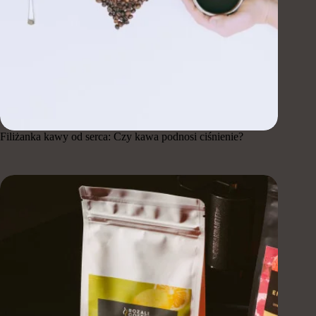
Filiżanka kawy od serca: Czy kawa podnosi ciśnienie?