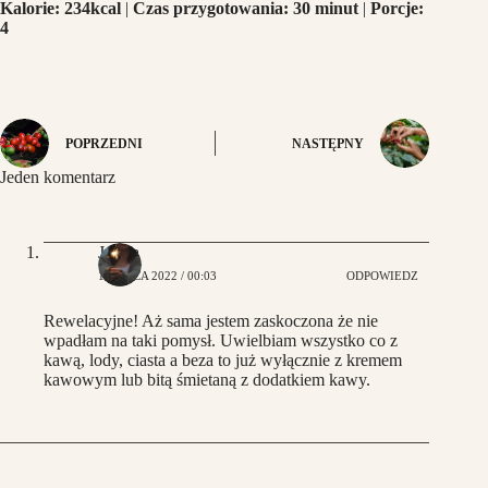
Kalorie: 234kcal
|
Czas przygotowania: 30 minut
|
Porcje:
4
POPRZEDNI
NASTĘPNY
Jeden komentarz
Joasia
14 LIPCA 2022 / 00:03
ODPOWIEDZ
Rewelacyjne! Aż sama jestem zaskoczona że nie
wpadłam na taki pomysł. Uwielbiam wszystko co z
kawą, lody, ciasta a beza to już wyłącznie z kremem
kawowym lub bitą śmietaną z dodatkiem kawy.