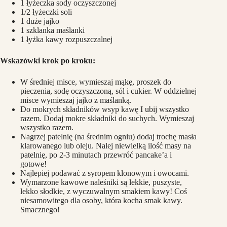
1 łyżeczka sody oczyszczonej
1/2 łyżeczki soli
1 duże jajko
1 szklanka maślanki
1 łyżka kawy rozpuszczalnej
Wskazówki krok po kroku:
W średniej misce, wymieszaj mąkę, proszek do
pieczenia, sodę oczyszczoną, sól i cukier. W oddzielnej
misce wymieszaj jajko z maślanką.
Do mokrych składników wsyp kawę I ubij wszystko
razem. Dodaj mokre składniki do suchych. Wymieszaj
wszystko razem.
Nagrzej patelnię (na średnim ogniu) dodaj trochę masła
klarowanego lub oleju. Nalej niewielką ilość masy na
patelnię, po 2-3 minutach przewróć pancake’a i
gotowe!
Najlepiej podawać z syropem klonowym i owocami.
Wymarzone kawowe naleśniki są lekkie, puszyste,
lekko słodkie, z wyczuwalnym smakiem kawy! Coś
niesamowitego dla osoby, która kocha smak kawy.
Smacznego!